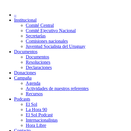
Saltar
al
Partido Socialista de Uruguay
–
contenido
Institucional
Comité Central
Comité Ejecutivo Nacional
Secretarías
Comisiones nacionales
Juventud Socialista del Uruguay
Documentos
Documentos
Resoluciones
Declaraciones
Donaciones
Campaña
Agenda
Actividades de nuestros referentes
Recursos
Podcasts
El Sol
La Hora 90
El Sol Podcast
Internacionalistas
Hora Libre
Contacto