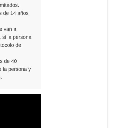
imitados.
es de 14 años
e van a
 si la persona
otocolo de
os de 40
e la persona y
.