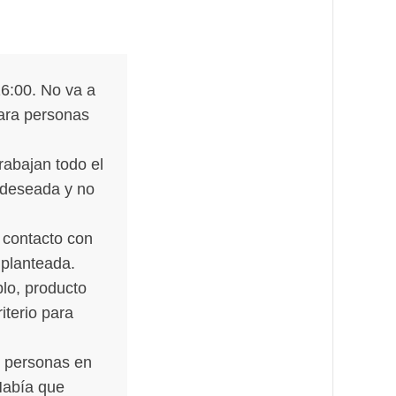
16:00. No va a
ara personas
rabajan todo el
o deseada y no
 contacto con
 planteada.
lo, producto
terio para
s personas en
Había que