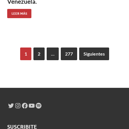
Venezuela.
LEER MÁS
1
2
…
277
Siguientes
SUSCRIBITE