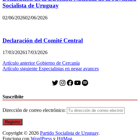
Socialista de Uruguay
02/06/2026
02/06/2026
Declaración del Comité Central
17/03/2026
17/03/2026
Navegación
Artículo anterior
Gobierno de Cercanía
Artículo siguiente
Especialistas en negar avances
de
entradas
Twitter
Instagram
Facebook
YouTube
Spotify
Suscribite
Dirección de correo electrónico:
Copyright © 2026
Partido Socialista de Uruguay
.
Funciona con
WordPress
y
HitMag
.