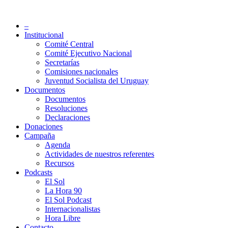
Saltar
al
Partido Socialista de Uruguay
–
contenido
Institucional
Comité Central
Comité Ejecutivo Nacional
Secretarías
Comisiones nacionales
Juventud Socialista del Uruguay
Documentos
Documentos
Resoluciones
Declaraciones
Donaciones
Campaña
Agenda
Actividades de nuestros referentes
Recursos
Podcasts
El Sol
La Hora 90
El Sol Podcast
Internacionalistas
Hora Libre
Contacto