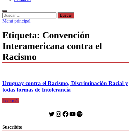
Buscar:
Menú principal
Etiqueta:
Convención
Interamericana contra el
Racismo
Uruguay contra el Racismo, Discriminación Racial y
todas formas de Intolerancia
Uruguay
Leer más
contra
el
Twitter
Instagram
Facebook
YouTube
Spotify
Racismo,
Discriminación
Racial
Suscribite