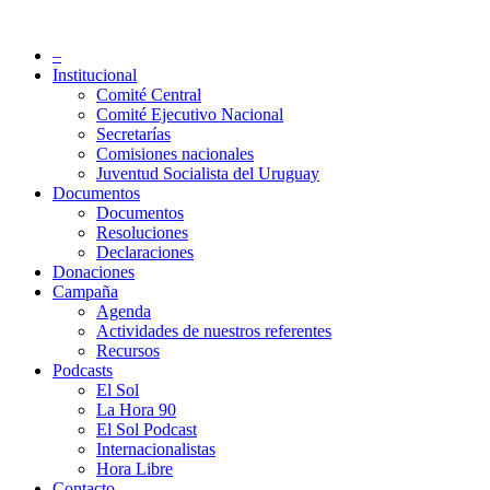
Saltar
al
Partido Socialista de Uruguay
–
contenido
Institucional
Comité Central
Comité Ejecutivo Nacional
Secretarías
Comisiones nacionales
Juventud Socialista del Uruguay
Documentos
Documentos
Resoluciones
Declaraciones
Donaciones
Campaña
Agenda
Actividades de nuestros referentes
Recursos
Podcasts
El Sol
La Hora 90
El Sol Podcast
Internacionalistas
Hora Libre
Contacto