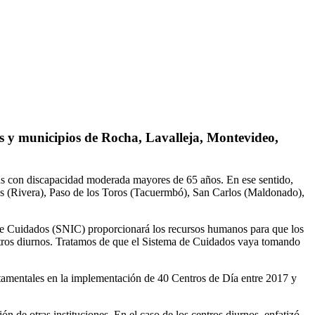
as y municipios de Rocha, Lavalleja, Montevideo,
onas con discapacidad moderada mayores de 65 años. En ese sentido,
as (Rivera), Paso de los Toros (Tacuermbó), San Carlos (Maldonado),
o de Cuidados (SNIC) proporcionará los recursos humanos para que los
ntros diurnos. Tratamos de que el Sistema de Cuidados vaya tomando
rtamentales en la implementación de 40 Centros de Día entre 2017 y
n de otras instituciones. En el caso de los centros diurnos, enfatizó