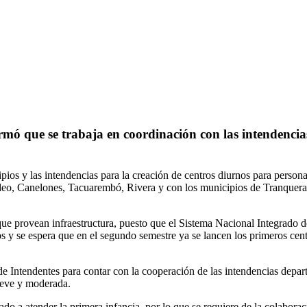
ormó que se trabaja en coordinación con las intendenci
ipios y las intendencias para la creación de centros diurnos para pers
ideo, Canelones, Tacuarembó, Rivera y con los municipios de Tranquer
a que provean infraestructura, puesto que el Sistema Nacional Integrad
 y se espera que en el segundo semestre ya se lancen los primeros ce
de Intendentes para contar con la cooperación de las intendencias depa
leve y moderada.
 a atender la primera infancia, por lo que se requiere de la colaboració