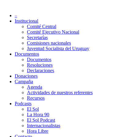
Saltar
al
Partido Socialista de Uruguay
–
contenido
Institucional
Comité Central
Comité Ejecutivo Nacional
Secretarías
Comisiones nacionales
Juventud Socialista del Uruguay
Documentos
Documentos
Resoluciones
Declaraciones
Donaciones
Campaña
Agenda
Actividades de nuestros referentes
Recursos
Podcasts
El Sol
La Hora 90
El Sol Podcast
Internacionalistas
Hora Libre
Contacto