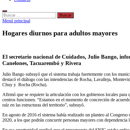
Buscar:
Menú principal
Hogares diurnos para adultos mayores
El secretario nacional de Cuidados, Julio Bango, inf
Canelones, Tacuarembó y Rivera
Julio Bango subrayó que el sistema trabaja fuertemente con los munic
destacó el diálogo con las intendencias de Rocha, Lavalleja, Montev
Chuy y Rocha (Rocha).
Afirmó que se requiere la articulación con los gobiernos locales par
centros funcionen. “Estamos en el momento de concreción de acuerdos
raíz en las estructuras del territorio”, subrayó.
En agosto de 2016 el sistema había realizado un planteo al Congreso 
2020, a los que podrán concurrir personas mayores con dependencia 
En esa oportunidad explicó que el presupuesto del SNIC estaba enfocado