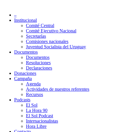
Saltar
al
Partido Socialista de Uruguay
–
contenido
Institucional
Comité Central
Comité Ejecutivo Nacional
Secretarías
Comisiones nacionales
Juventud Socialista del Uruguay
Documentos
Documentos
Resoluciones
Declaraciones
Donaciones
Campaña
Agenda
Actividades de nuestros referentes
Recursos
Podcasts
El Sol
La Hora 90
El Sol Podcast
Internacionalistas
Hora Libre
Contacto