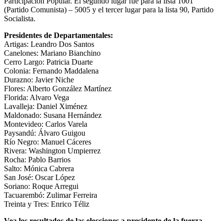
Participación Popular. El segundo lugar fue para la lista 1001
(Partido Comunista) – 5005 y el tercer lugar para la lista 90, Partido
Socialista.
Presidentes de Departamentales:
Artigas: Leandro Dos Santos
Canelones: Mariano Bianchino
Cerro Largo: Patricia Duarte
Colonia: Fernando Maddalena
Durazno: Javier Niche
Flores: Alberto González Martínez
Florida: Alvaro Vega
Lavalleja: Daniel Ximénez
Maldonado: Susana Hernández
Montevideo: Carlos Varela
Paysandú: Álvaro Guigou
Río Negro: Manuel Cáceres
Rivera: Washington Umpierrez
Rocha: Pablo Barrios
Salto: Mónica Cabrera
San José: Oscar López
Soriano: Roque Arregui
Tacuarembó: Zulimar Ferreira
Treinta y Tres: Enrico Téliz
Vea los resultados de las elecciones a presidente de la fuerza