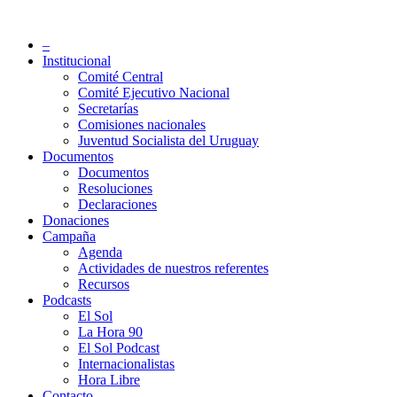
Saltar
al
Partido Socialista de Uruguay
–
contenido
Institucional
Comité Central
Comité Ejecutivo Nacional
Secretarías
Comisiones nacionales
Juventud Socialista del Uruguay
Documentos
Documentos
Resoluciones
Declaraciones
Donaciones
Campaña
Agenda
Actividades de nuestros referentes
Recursos
Podcasts
El Sol
La Hora 90
El Sol Podcast
Internacionalistas
Hora Libre
Contacto