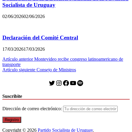
Socialista de Uruguay
02/06/2026
02/06/2026
Declaración del Comité Central
17/03/2026
17/03/2026
Navegación
Artículo anterior
Montevideo recibe congreso latinoamericano de
transporte
de
Artículo siguiente
Consejo de Ministros
entradas
Twitter
Instagram
Facebook
YouTube
Spotify
Suscribite
Dirección de correo electrónico:
Copyright © 2026
Partido Socialista de Uruguay
.