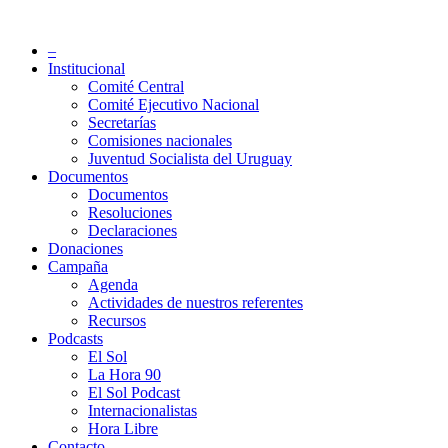
Saltar
al
Partido Socialista de Uruguay
–
contenido
Institucional
Comité Central
Comité Ejecutivo Nacional
Secretarías
Comisiones nacionales
Juventud Socialista del Uruguay
Documentos
Documentos
Resoluciones
Declaraciones
Donaciones
Campaña
Agenda
Actividades de nuestros referentes
Recursos
Podcasts
El Sol
La Hora 90
El Sol Podcast
Internacionalistas
Hora Libre
Contacto