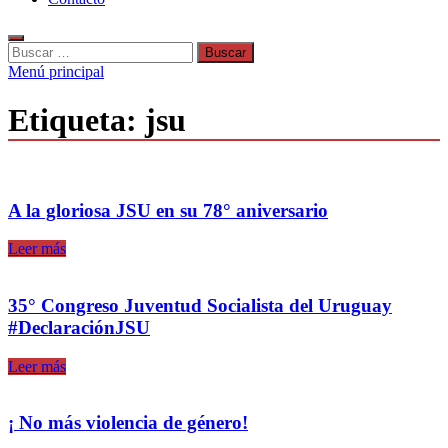
Buscar:
Menú principal
Etiqueta:
jsu
A la gloriosa JSU en su 78° aniversario
A
Leer más
la
gloriosa
JSU
35° Congreso Juventud Socialista del Uruguay
en
#DeclaraciónJSU
su
78°
35°
Leer más
aniversario
Congreso
Juventud
Socialista
¡ No más violencia de género!
del