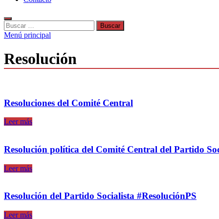
Buscar:
Menú principal
Resolución
Resoluciones del Comité Central
Resoluciones
Leer más
del
Comité
Central
Resolución política del Comité Central del Partido So
Resolución
Leer más
política
del
Comité
Resolución del Partido Socialista #ResoluciónPS
Central
del
Resolución
Leer más