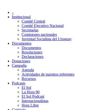
Saltar
al
Partido Socialista de Uruguay
–
contenido
Institucional
Comité Central
Comité Ejecutivo Nacional
Secretarías
Comisiones nacionales
Juventud Socialista del Uruguay
Documentos
Documentos
Resoluciones
Declaraciones
Donaciones
Campaña
Agenda
Actividades de nuestros referentes
Recursos
Podcasts
El Sol
La Hora 90
El Sol Podcast
Internacionalistas
Hora Libre
Contacto