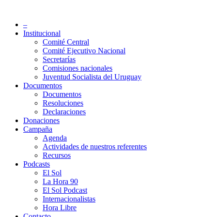
Saltar
al
Partido Socialista de Uruguay
–
contenido
Institucional
Comité Central
Comité Ejecutivo Nacional
Secretarías
Comisiones nacionales
Juventud Socialista del Uruguay
Documentos
Documentos
Resoluciones
Declaraciones
Donaciones
Campaña
Agenda
Actividades de nuestros referentes
Recursos
Podcasts
El Sol
La Hora 90
El Sol Podcast
Internacionalistas
Hora Libre
Contacto