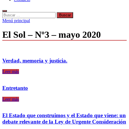
Buscar:
Menú principal
El Sol – Nº3 – mayo 2020
Verdad, memoria y justicia.
Verdad,
Leer más
memoria
y
justicia.
Entretanto
Entretanto
Leer más
El Estado que construimos y el Estado que viene: un
debate relevante de la Ley de Urgente Consideración