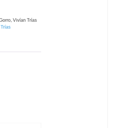
Gorro
,
Vivían Trías
 Trías