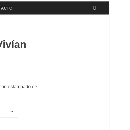
TACTO
Vivían
 con estampado de