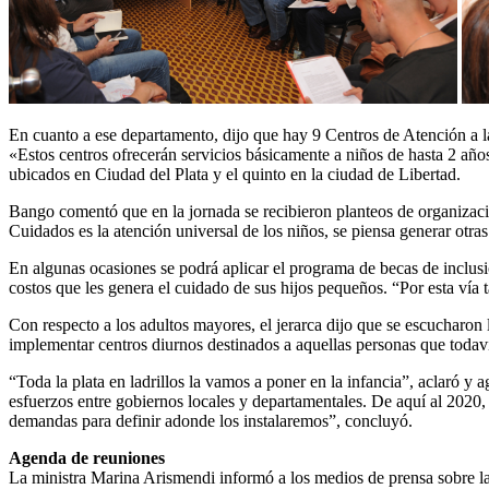
En cuanto a ese departamento, dijo que hay 9 Centros de Atención a la
«Estos centros ofrecerán servicios básicamente a niños de hasta 2 año
ubicados en Ciudad del Plata y el quinto en la ciudad de Libertad.
Bango comentó que en la jornada se recibieron planteos de organizaci
Cuidados es la atención universal de los niños, se piensa generar otr
En algunas ocasiones se podrá aplicar el programa de becas de inclus
costos que les genera el cuidado de sus hijos pequeños. “Por esta vía
Con respecto a los adultos mayores, el jerarca dijo que se escucharon
implementar centros diurnos destinados a aquellas personas que todav
“Toda la plata en ladrillos la vamos a poner en la infancia”, aclaró y
esfuerzos entre gobiernos locales y departamentales. De aquí al 2020,
demandas para definir adonde los instalaremos”, concluyó.
Agenda de reuniones
La ministra Marina Arismendi informó a los medios de prensa sobre l