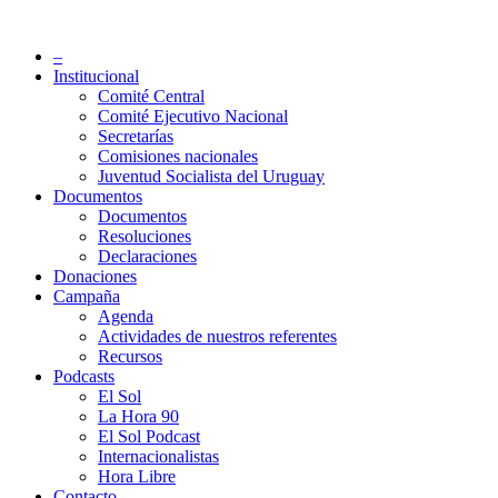
Saltar
al
Partido Socialista de Uruguay
–
contenido
Institucional
Comité Central
Comité Ejecutivo Nacional
Secretarías
Comisiones nacionales
Juventud Socialista del Uruguay
Documentos
Documentos
Resoluciones
Declaraciones
Donaciones
Campaña
Agenda
Actividades de nuestros referentes
Recursos
Podcasts
El Sol
La Hora 90
El Sol Podcast
Internacionalistas
Hora Libre
Contacto