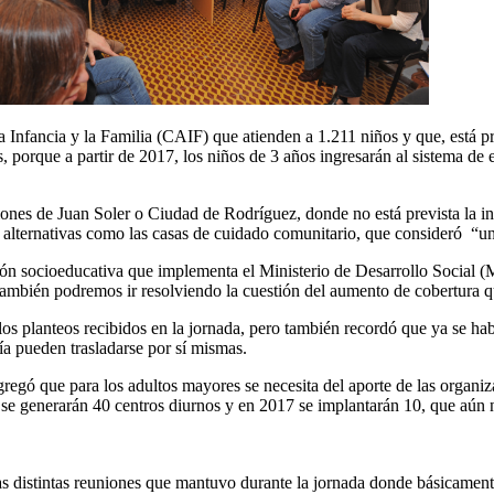
 Infancia y la Familia (CAIF) que atienden a 1.211 niños y que, está p
s, porque a partir de 2017, los niños de 3 años ingresarán al sistema d
ones de Juan Soler o Ciudad de Rodríguez, donde no está prevista la in
as alternativas como las casas de cuidado comunitario, que consideró “un
ión socioeducativa que implementa el Ministerio de Desarrollo Social 
 también podremos ir resolviendo la cuestión del aumento de cobertura qu
 los planteos recibidos en la jornada, pero también recordó que ya se h
ía pueden trasladarse por sí mismas.
 agregó que para los adultos mayores se necesita del aporte de las organ
 se generarán 40 centros diurnos y en 2017 se implantarán 10, que aún 
as distintas reuniones que mantuvo durante la jornada donde básicament