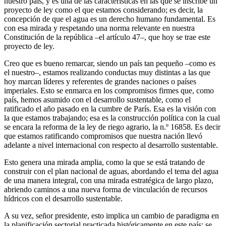
nuestro país, y es una de las características en las que se inscribe un
proyecto de ley como el que estamos considerando; es decir, la
concepción de que el agua es un derecho humano fundamental. Es
con esa mirada y respetando una norma relevante en nuestra
Constitución de la república –el artículo 47–, que hoy se trae este
proyecto de ley.
Creo que es bueno remarcar, siendo un país tan pequeño –como es
el nuestro–, estamos realizando conductas muy distintas a las que
hoy marcan líderes y referentes de grandes naciones o países
imperiales. Esto se enmarca en los compromisos firmes que, como
país, hemos asumido con el desarrollo sustentable, como el
ratificado el año pasado en la cumbre de París. Esa es la visión con
la que estamos trabajando; esa es la construcción política con la cual
se encara la reforma de la ley de riego agrario, la n.º 16858. Es decir
que estamos ratificando compromisos que nuestra nación llevó
adelante a nivel internacional con respecto al desarrollo sustentable.
Esto genera una mirada amplia, como la que se está tratando de
construir con el plan nacional de aguas, abordando el tema del agua
de una manera integral, con una mirada estratégica de largo plazo,
abriendo caminos a una nueva forma de vinculación de recursos
hídricos con el desarrollo sustentable.
A su vez, señor presidente, esto implica un cambio de paradigma en
la planificación sectorial practicada históricamente en este país: se