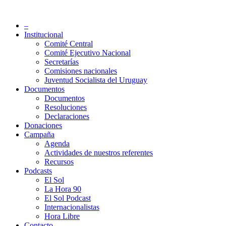
Saltar
al
Partido Socialista de Uruguay
–
contenido
Institucional
Comité Central
Comité Ejecutivo Nacional
Secretarías
Comisiones nacionales
Juventud Socialista del Uruguay
Documentos
Documentos
Resoluciones
Declaraciones
Donaciones
Campaña
Agenda
Actividades de nuestros referentes
Recursos
Podcasts
El Sol
La Hora 90
El Sol Podcast
Internacionalistas
Hora Libre
Contacto