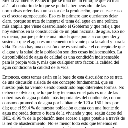
Medio Ambiente. Es decir que se trata de un enfoque que va más
allá –al contrario de lo que se pudo haber pensado– de las
normativas referidas a un sector de la producción, que en este caso
es el sector agropecuario. Eso es lo primero que queríamos dejar
claro, porque se trata de integrar el tema del agua en una política
más amplia que viene desarrollando el Gobierno y que refleja que
hoy estemos en la construcción de un plan nacional de agua. Eso no
es menor, porque parte de una mirada que apunta a comprender y
sustentar que el agua es un elemento relevante para la salud y para la
vida. En esto hay una cuestión que es sustantiva: el concepto de que
el agua y la salud de la población son dos cosas indispensables. La
disponibilidad de agua de calidad es una condición indispensable
para la propia vida y, más que cualquier otro factor, la calidad del
agua condiciona la calidad de la vida
Entonces, estos temas están en la base de esta discusión; no se trata
de una discusión aislada de ese concepto fundamental, que en
nuestro país ha venido siendo construido bajo diferentes formas. No
debemos olvidar que lo que hoy tenemos en el país es una de las
coberturas de agua potable más importantes del continente, con un
consumo promedio de agua por habitante de 120 a 150 litros por
día; que el 99,4 % de nuestra población cuenta con una fuente de
agua mejorada dentro o fuera de la vivienda y que, según datos del
INE, el 96 % de la población tiene acceso a agua potable a través de
la red de abastecimiento. No es menor todo esto que tenemos en