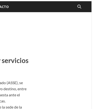
ACTO
 servicios
tado (ASSE), se
yo destino, entre
uesta ante el
cas.
 la sede de la