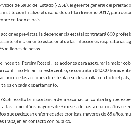
vicios de Salud del Estado (ASSE), el gerente general del prestado
a institución finalizó el diseño de su Plan Invierno 2017, para desar
mbre en todo el país.
s acciones previstas, la dependencia estatal contratará 800 profes
 ante el incremento estacional de las infecciones respiratorias ag
75 millones de pesos.
el hospital Pereira Rossell, las acciones para asegurar la mejor cob
n confirmó Millán. En este centro, se contratan 84.000 horas ent
 aclaró que las acciones de este plan se desarrollan en todo el paí
pitales en cada departamento.
 ASSE resaltó la importancia de la vacunación contra la gripe, espe
itarias como niños mayores de 6 meses, de hasta cuatro años de e
ños que padezcan enfermedades crónicas, mayores de 65 años, mu
es trabajen en contacto con público.