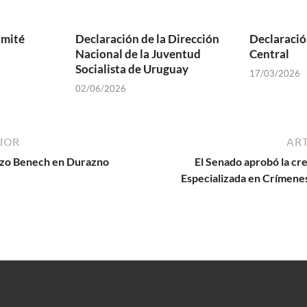
omité
Declaración de la Dirección
Declaració
Nacional de la Juventud
Central
Socialista de Uruguay
17/03/2026
02/06/2026
IOR
ART
nzo Benech en Durazno
El Senado aprobó la cre
Especializada en Crímene