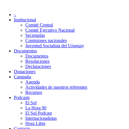
Saltar
al
Partido Socialista de Uruguay
–
contenido
Institucional
Comité Central
Comité Ejecutivo Nacional
Secretarías
Comisiones nacionales
Juventud Socialista del Uruguay
Documentos
Documentos
Resoluciones
Declaraciones
Donaciones
Campaña
Agenda
Actividades de nuestros referentes
Recursos
Podcasts
El Sol
La Hora 90
El Sol Podcast
Internacionalistas
Hora Libre
Contacto