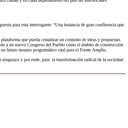
tra ciudad y en cada departamento del país las Intersociales
esta para esta interrogante: “Una instancia de gran confluencia que
na plataforma que pueda cristalizar un conjunto de ideas y propuestas
eniendo a un nuevo Congreso del Pueblo como el ámbito de construcción
 un futuro insumo programático vital para el Frente Amplio.
r uruguayo y por ende, para la transformación radical de la sociedad.