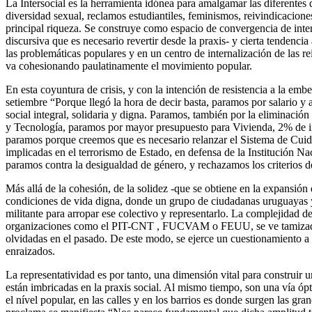
La Intersocial es la herramienta idónea para amalgamar las diferentes 
diversidad sexual, reclamos estudiantiles, feminismos, reivindicaciones
principal riqueza. Se construye como espacio de convergencia de inter
discursiva que es necesario revertir desde la praxis- y cierta tendenci
las problemáticas populares y en un centro de internalización de las re
va cohesionando paulatinamente el movimiento popular.
En esta coyuntura de crisis, y con la intención de resistencia a la embe
setiembre “Porque llegó la hora de decir basta, paramos por salario y
social integral, solidaria y digna. Paramos, también por la eliminaci
y Tecnología, paramos por mayor presupuesto para Vivienda, 2% de int
paramos porque creemos que es necesario relanzar el Sistema de Cui
implicadas en el terrorismo de Estado, en defensa de la Institución 
paramos contra la desigualdad de género, y rechazamos los criterios d
Más allá de la cohesión, de la solidez -que se obtiene en la expansión 
condiciones de vida digna, donde un grupo de ciudadanas uruguayas y 
militante para arropar ese colectivo y representarlo. La complejidad d
organizaciones como el PIT-CNT , FUCVAM o FEUU, se ve tamizado po
olvidadas en el pasado. De este modo, se ejerce un cuestionamiento a 
enraizados.
La representatividad es por tanto, una dimensión vital para construir 
están imbricadas en la praxis social. Al mismo tiempo, son una vía óp
el nível popular, en las calles y en los barrios es donde surgen las g