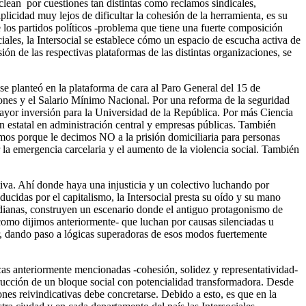
clean por cuestiones tan distintas como reclamos sindicales,
plicidad muy lejos de dificultar la cohesión de la herramienta, es su
 los partidos políticos -problema que tiene una fuerte composición
ciales, la Intersocial se establece cómo un espacio de escucha activa de
ión de las respectivas plataformas de las distintas organizaciones, se
o se planteó en la plataforma de cara al Paro General del 15 de
iones y el Salario Mínimo Nacional. Por una reforma de la seguridad
mayor inversión para la Universidad de la República. Por más Ciencia
 estatal en administración central y empresas públicas. También
os porque le decimos NO a la prisión domiciliaria para personas
la emergencia carcelaria y el aumento de la violencia social. También
ativa. Ahí donde haya una injusticia y un colectivo luchando por
idas por el capitalismo, la Intersocial presta su oído y su mano
otidianas, construyen un escenario donde el antiguo protagonismo de
mo dijimos anteriormente- que luchan por causas silenciadas u
er, dando paso a lógicas superadoras de esos modos fuertemente
icas anteriormente mencionadas -cohesión, solidez y representatividad-
trucción de un bloque social con potencialidad transformadora. Desde
ones reivindicativas debe concretarse. Debido a esto, es que en la