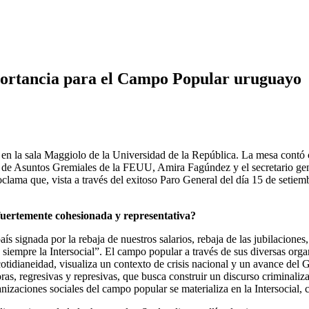
mportancia para el Campo Popular uruguayo
l en la sala Maggiolo de la Universidad de la República. La mesa contó 
de Asuntos Gremiales de la FEUU, Amira Fagúndez y el secretario gen
ama que, vista a través del exitoso Paro General del día 15 de setiem
 fuertemente cohesionada y representativa?
ís signada por la rebaja de nuestros salarios, rebaja de las jubilacion
que siempre la Intersocial”. El campo popular a través de sus diversas 
cotidianeidad, visualiza un contexto de crisis nacional y un avance del G
, regresivas y represivas, que busca construir un discurso criminalizado
nizaciones sociales del campo popular se materializa en la Intersocia