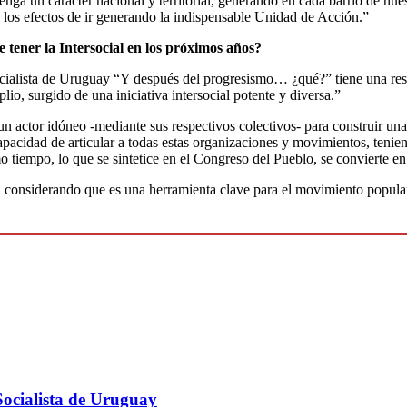
ga un carácter nacional y territorial, generando en cada barrio de nues
 los efectos de ir generando la indispensable Unidad de Acción.”
 tener la Intersocial en los próximos años?
ialista de Uruguay “Y después del progresismo… ¿qué?” tiene una respu
o, surgido de una iniciativa intersocial potente y diversa.”
s un actor idóneo -mediante sus respectivos colectivos- para construir u
la capacidad de articular a todas estas organizaciones y movimientos, t
 tiempo, lo que se sintetice en el Congreso del Pueblo, se convierte en
l, considerando que es una herramienta clave para el movimiento popula
Socialista de Uruguay