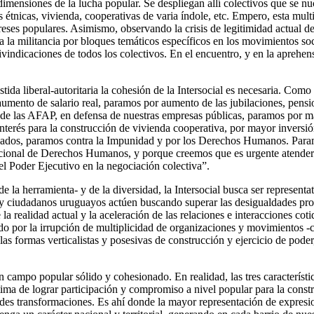
dimensiones de la lucha popular. Se despliegan allí colectivos que se nu
 étnicas, vivienda, cooperativas de varia índole, etc. Empero, esta multi
eses populares. Asimismo, observando la crisis de legitimidad actual de
a a la militancia por bloques temáticos específicos en los movimientos so
ivindicaciones de todos los colectivos. En el encuentro, y en la aprehens
stida liberal-autoritaria la cohesión de la Intersocial es necesaria. Com
 aumento de salario real, paramos por aumento de las jubilaciones, pens
ón de las AFAP, en defensa de nuestras empresas públicas, paramos por 
erés para la construcción de vivienda cooperativa, por mayor inversión
dados, paramos contra la Impunidad y por los Derechos Humanos. Param
Nacional de Derechos Humanos, y porque creemos que es urgente atender 
el Poder Ejecutivo en la negociación colectiva”.
de la herramienta- y de la diversidad, la Intersocial busca ser represent
ciudadanos uruguayos actúen buscando superar las desigualdades produc
e la realidad actual y la aceleración de las relaciones e interacciones c
r la irrupción de multiplicidad de organizaciones y movimientos -co
las formas verticalistas y posesivas de construcción y ejercicio de pod
un campo popular sólido y cohesionado. En realidad, las tres característ
tima de lograr participación y compromiso a nivel popular para la cons
randes transformaciones. Es ahí donde la mayor representación de expresi