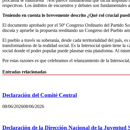
proclama se manifiesta “Nos parece fundamental que dicha amplitud ten
respectivas. Los ámbitos de encuentros y debates son fundamentales a
Teniendo en cuenta lo brevemente descrito ¿Qué rol crucial puede
El documento aprobado por el 50º Congreso Ordinario del Partido Soc
discuta y apruebe la propuesta reeditando un Congreso del Pueblo ampli
El pueblo a través su soberanía, desde cada territorialidad del país, e
transformadoras de la realidad social. Es la Intersocial quien tiene 
social donde el poder popular puede plasmar esta plataforma. Al mismo
Por estas razones es que celebramos el relanzamiento de la Intersocia
Entradas relacionadas
Declaración del Comité Central
08/06/2026
08/06/2026
Declaración de la Dirección Nacional de la Juventud 