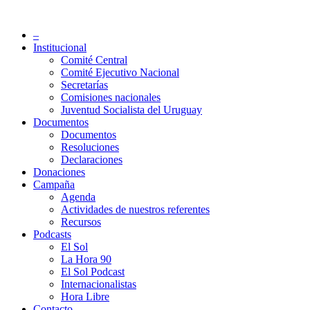
Saltar
al
Partido Socialista de Uruguay
–
contenido
Institucional
Comité Central
Comité Ejecutivo Nacional
Secretarías
Comisiones nacionales
Juventud Socialista del Uruguay
Documentos
Documentos
Resoluciones
Declaraciones
Donaciones
Campaña
Agenda
Actividades de nuestros referentes
Recursos
Podcasts
El Sol
La Hora 90
El Sol Podcast
Internacionalistas
Hora Libre
Contacto